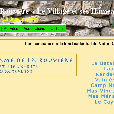
ouvière « Le Village et ses Hame
atif dans le village
| Activités
| Associations
| Cultures
Les hameaux sur le fond cadastral de Notre-D