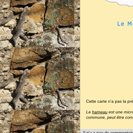
Cette carte n'a pas la pr
Le
hameau
est une micro
commune, peut être const
Il n'y a pas de commentair