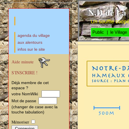
N.D de La R
Un souffle coopér
Public
| le Village
agenda du village
aux alentours
infos sur le site
Aide minute
S'INSCRIRE !
Déjà membre de cet
espace ?
votre NomWiki
Mot de passe
(changer de case avec la
touche tabulation)
Mémoriser